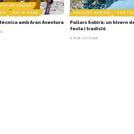
L POLAR SOUND
 69
VAL D'ARAN
PALLARS SOBIRÀ
SORTID
a tècnica amb Aran Aventura
Pallars Sobirà: un hivern d
festa i tradició
RA
4 MIN LECTURA