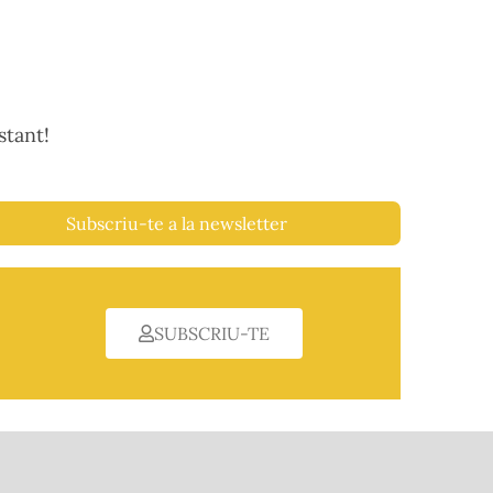
stant!
Subscriu-te a la newsletter
SUBSCRIU-TE