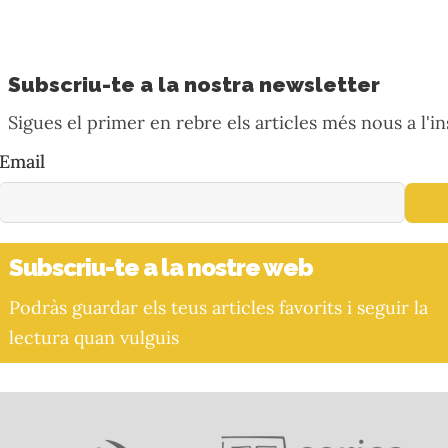
Subscriu-te a la nostra newsletter
Sigues el primer en rebre els articles més nous a l'in
Email
Subscriu-te a la nostre web
Podràs guardar els teus articles favorits i seguir la
lectura quan vulguis