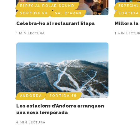
ESPECIAL POLAR SOUND
ESPECIA
SORTIDA 69
VAL D'ARAN
SORTIDA
Celebra-ho al restaurant Etapa
Millora l
1 MIN LECTURA
1 MIN LECTU
ANDORRA
SORTIDA 68
Les estacions d’Andorra arranquen
una nova temporada
4 MIN LECTURA