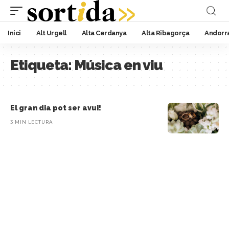
Inici
Alt Urgell
Alta Cerdanya
Alta Ribagorça
Andorr
Etiqueta:
Música en viu
El gran dia pot ser avui!
3 MIN LECTURA