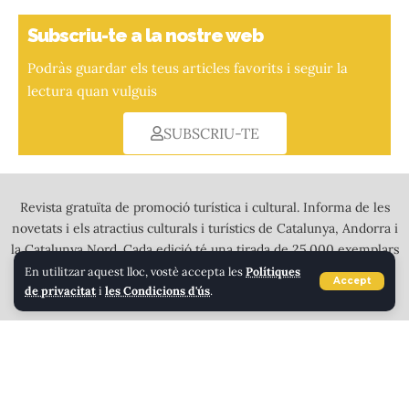
Subscriu-te a la nostre web
Podràs guardar els teus articles favorits i seguir la
lectura quan vulguis
SUBSCRIU-TE
Revista gratuïta de promoció turística i cultural. Informa de les
novetats i els atractius culturals i turístics de Catalunya, Andorra i
la Catalunya Nord. Cada edició té una tirada de 25.000 exemplars
a tot color que es distribueixen en més de 2.000 punts de
En utilitzar aquest lloc, vostè accepta les
Polítiques
Accept
de privacitat
i
les Condicions d'ús
.
recollida a l’Alt Pirineu, Andorra i tota Calalunya.