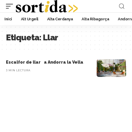
Inici
Alt Urgell
Alta Cerdanya
Alta Ribagorça
Andorr
Etiqueta:
Llar
Escalfor de llar a Andorra la Vella
3 MIN LECTURA