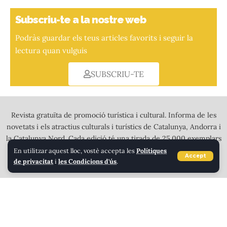
Subscriu-te a la nostre web
Podràs guardar els teus articles favorits i seguir la
lectura quan vulguis
SUBSCRIU-TE
Revista gratuïta de promoció turística i cultural. Informa de les
novetats i els atractius culturals i turístics de Catalunya, Andorra i
la Catalunya Nord. Cada edició té una tirada de 25.000 exemplars
a tot color que es distribueixen en més de 2.000 punts de
En utilitzar aquest lloc, vostè accepta les
Polítiques
Accept
de privacitat
i
les Condicions d'ús
.
recollida a l’Alt Pirineu, Andorra i tota Calalunya.