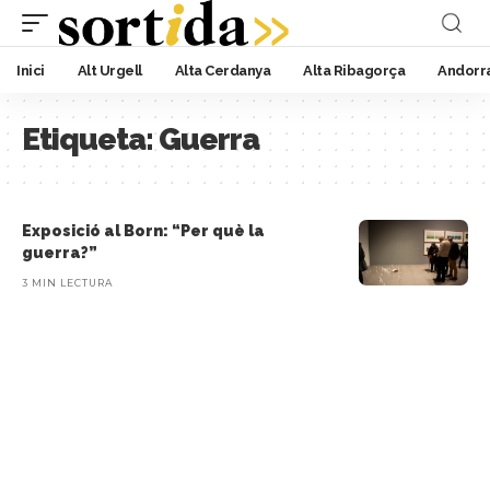
Inici
Alt Urgell
Alta Cerdanya
Alta Ribagorça
Andorr
Etiqueta:
Guerra
Exposició al Born: “Per què la
guerra?”
3 MIN LECTURA