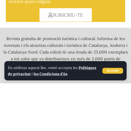
lectura quan vulguis
SUBSCRIU-TE
Revista gratuïta de promoció turística i cultural. Informa de les
novetats i els atractius culturals i turístics de Catalunya, Andorra i
la Catalunya Nord. Cada edició té una tirada de 25.000 exemplars
a tot color que es distribueixen en més de 2.000 punts de
recollida a l’Alt Pirineu, Andorra i tota Calalunya.
En utilitzar aquest lloc, vostè accepta les
Polítiques
Accept
de privacitat
i
les Condicions d'ús
.
LLEIDA, TARRAGONA, ANDORRA I ALT PIRINEU