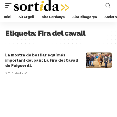
Inici
Alt Urgell
Alta Cerdanya
Alta Ribagorça
Andorr
Etiqueta:
Fira del cavall
La mostra de bestiar equí més
important del país: La Fira del Cavall
de Puigcerdà
4 MIN LECTURA